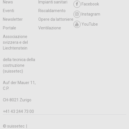
News
Impianti sanitari
Facebook
Eventi
Riscaldamento
Instagram
Newsletter
Opere da lattoniere
YouTube
Portale
Ventilazione
Associazione
svizzera e del
Liechtenstein
della tecnica della
costruzione
(suissetec)
Auf der Mauer 11,
C.P.
CH-8021 Zurigo
+41 43 244 73 00
© suissetec |