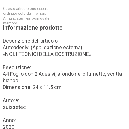
Questo articolo può essere
ordinato solo dai membri.
Annunciatevi via login quale
membro.
Informazione prodotto
Descrizione dell'articolo:
Autoadesivi (Applicazione esterna)
«NOI, I TECNICI DELLA COSTRUZIONE»
Esecuzione:
A4 Foglio con 2 Adesivi, sfondo nero fumetto, scritta
bianco
Dimensione: 24 x 11.5 cm
Autore:
suissetec
Anno:
2020