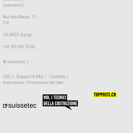
(suissetec)
Auf der Mauer 11,
C.P.
CH-8021 Zurigo
+41 43 244 73 00
© suissetec |
CGC
Support & FAQ
Contatto
Impressum / Protezione dei dati