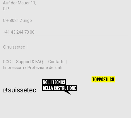
Auf der Mauer 11,
C.P.
CH-8021 Zurigo
+41 43 244 73 00
© suissetec |
CGC
Support & FAQ
Contatto
Impressum / Protezione dei dati