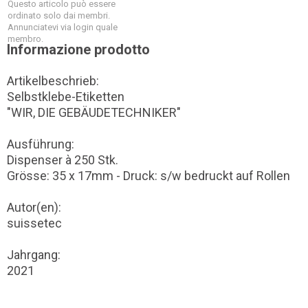
Questo articolo può essere
ordinato solo dai membri.
Annunciatevi via login quale
membro.
Informazione prodotto
Artikelbeschrieb:
Selbstklebe-Etiketten
"WIR, DIE GEBÄUDETECHNIKER"
Ausführung:
Dispenser à 250 Stk.
Grösse: 35 x 17mm - Druck: s/w bedruckt auf Rollen
Autor(en):
suissetec
Jahrgang:
2021