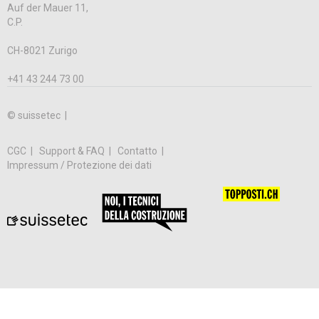
Auf der Mauer 11,
C.P.
CH-8021 Zurigo
+41 43 244 73 00
© suissetec |
CGC
Support & FAQ
Contatto
Impressum / Protezione dei dati