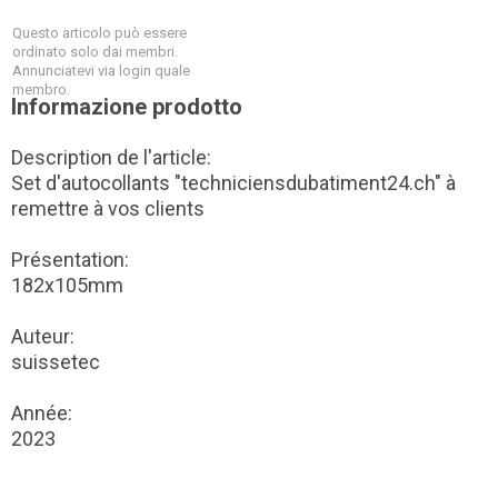
Questo articolo può essere
ordinato solo dai membri.
Annunciatevi via login quale
membro.
Informazione prodotto
Description de l'article:
Set d'autocollants "techniciensdubatiment24.ch" à
remettre à vos clients
Présentation:
182x105mm
Auteur:
suissetec
Année:
2023