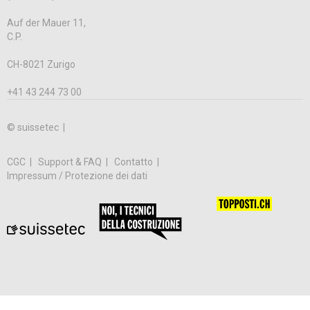
Auf der Mauer 11,
C.P.
CH-8021 Zurigo
+41 43 244 73 00
© suissetec |
CGC
Support & FAQ
Contatto
Impressum / Protezione dei dati