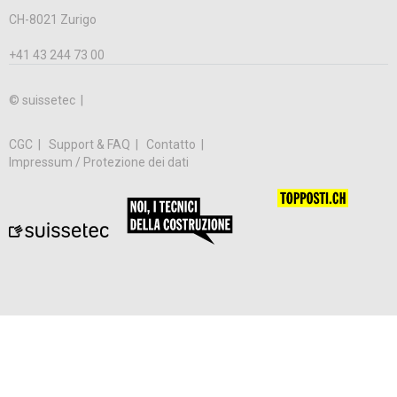
CH-8021 Zurigo
+41 43 244 73 00
© suissetec |
CGC
Support & FAQ
Contatto
Impressum / Protezione dei dati