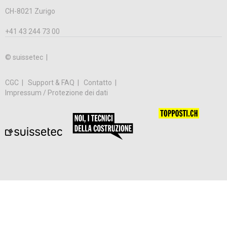
CH-8021 Zurigo
+41 43 244 73 00
© suissetec |
CGC
Support & FAQ
Contatto
Impressum / Protezione dei dati