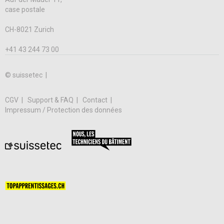
case postale
CH-8021 Zurich
+41 43 244 73 00
© suissetec |
CGV
Support & FAQ
Contact
Impressum / Protection des données