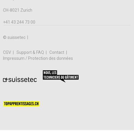
CH-8021 Zurich
+41 43 244 73 00
© suissetec |
CGV
Support & FAQ
Contact
Impressum / Protection des données