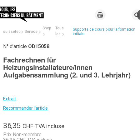
Shop
Tous
Supports de cours pour la formation
suissetec
Service
initiale
les
N° d’article
OD15058
Fachrechnen für
Heizungsinstallateure/innen
Aufgabensammlung (2. und 3. Lehrjahr)
Extrait
Recommander l'article
36,35
CHF
TVA incluse
Prix Non-membre
36,35 CHF TVA incluse