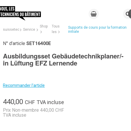
Shop
Tous
Supports de cours pour la formation
suissetec
Service
initiale
les
N° d’article
SET16400E
Ausbildungsset Gebäudetechnikplaner/-
in Lüftung EFZ Lernende
Recommander l'article
440,00
CHF
TVA incluse
Prix Non-membre 440,00 CHF
TVA incluse