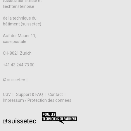
Association suisse et
liechtensteinoise
de la technique du
bâtiment (suissetec)
Auf der Mauer 11,
case postale
CH-8021 Zurich
+41 43 244 73 00
© suissetec |
CGV
Support & FAQ
Contact
Impressum / Protection des données