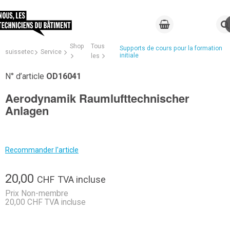
Shop
Tous
Supports de cours pour la formation
suissetec
Service
initiale
les
N° d’article
OD16041
Aerodynamik Raumlufttechnischer
Anlagen
Recommander l'article
20,00
CHF
TVA incluse
Prix Non-membre
20,00 CHF TVA incluse