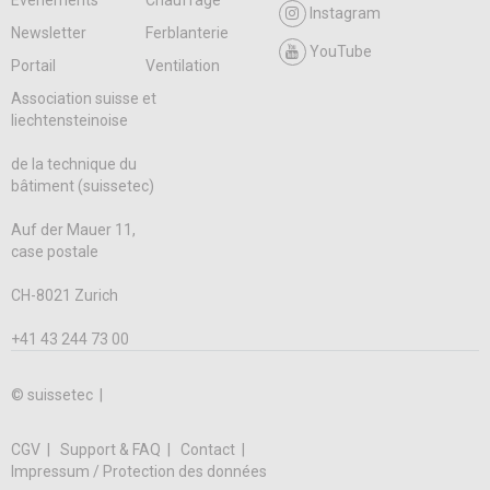
Instagram
Newsletter
Ferblanterie
YouTube
Portail
Ventilation
Association suisse et
liechtensteinoise
de la technique du
bâtiment (suissetec)
Auf der Mauer 11,
case postale
CH-8021 Zurich
+41 43 244 73 00
© suissetec |
CGV
Support & FAQ
Contact
Impressum / Protection des données