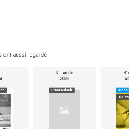
s ont aussi regardé
icle
N° d’article
N° 
8
25091
OD
sch
Französisch
Dossi
Deuts