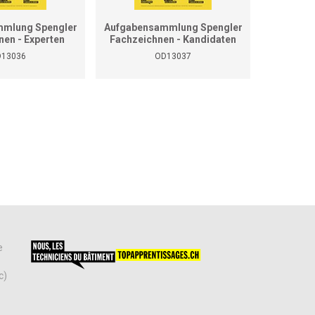
mlung Spengler
Aufgabensammlung Spengler
Grundla
nen - Experten
Fachzeichnen - Kandidaten
13036
OD13037
e
c)