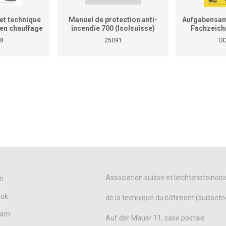
et technique
Manuel de protection anti-
Aufgabensam
r en chauffage
incendie 700 (Isolsuisse)
Fachzeich
as le manuel
8
25091
OD
tiques pour
reprises et
ises)
Association suisse et liechtensteinois
n
ook
de la technique du bâtiment (suissete
ram
Auf der Mauer 11, case postale