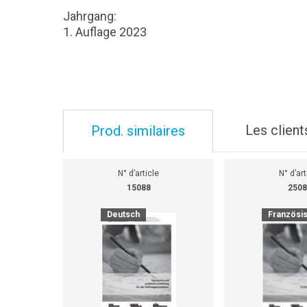
Jahrgang:
1. Auflage 2023
Les client
Prod. similaires
N° d’article
N° d’art
15088
2508
Deutsch
Französi