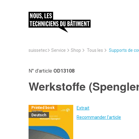
suissetec
Service
Supports de cou
Shop
Tous les
N° d’article
OD13108
Werkstoffe (Spengler
Extrait
Printed book
Deutsch
Recommander l'article