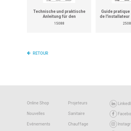
Technische und praktische
Guide pratique 
Anleitung für den
de l'installateu
Heizungsinstallateur (ersetzt
(Ne remplace p
15088
2508
nicht den praktischen
de travaux pra
Lehrgang für überbetriebliche
cours interent
Kurse und Betriebe)
entrepr
RETOUR
Online Shop
Projeteurs
LinkedI
Nouvelles
Sanitaire
Faceb
Evénements
Chauffage
Instag