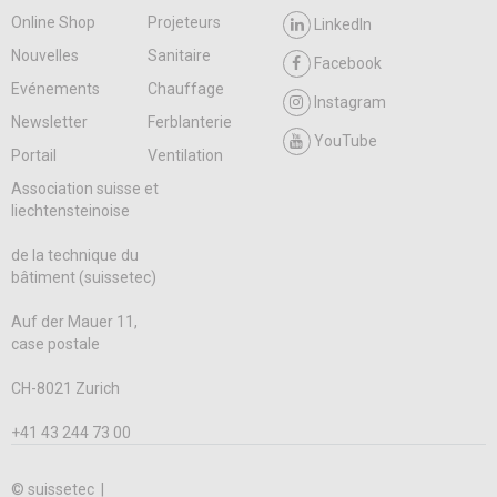
Online Shop
Projeteurs
LinkedIn
Nouvelles
Sanitaire
Facebook
Evénements
Chauffage
Instagram
Newsletter
Ferblanterie
YouTube
Portail
Ventilation
Association suisse et
liechtensteinoise
de la technique du
bâtiment (suissetec)
Auf der Mauer 11,
case postale
CH-8021 Zurich
+41 43 244 73 00
© suissetec |