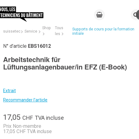
Shop
Tous
Supports de cours pour la formation
suissetec
Service
initiale
les
N° d’article
EBS16012
Arbeitstechnik für
Lüftungsanlagenbauer/in EFZ (E-Book)
Extrait
Recommander l'article
17,05
CHF
TVA incluse
Prix Non-membre
17,05 CHF TVA incluse