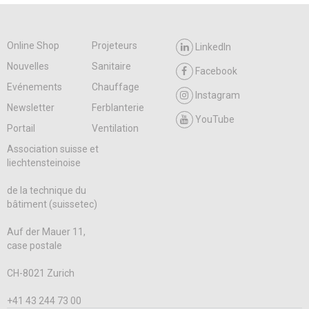
Online Shop
Projeteurs
LinkedIn
Nouvelles
Sanitaire
Facebook
Evénements
Chauffage
Instagram
Newsletter
Ferblanterie
YouTube
Portail
Ventilation
Association suisse et
liechtensteinoise
de la technique du
bâtiment (suissetec)
Auf der Mauer 11,
case postale
CH-8021 Zurich
+41 43 244 73 00