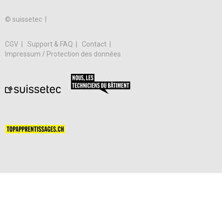
© suissetec |
CGV
Support & FAQ
Contact
Impressum / Protection des données