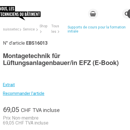
Shop
Tous
Supports de cours pour la formation
suissetec
Service
initiale
les
N° d’article
EBS16013
Montagetechnik für
Lüftungsanlagenbauer/in EFZ (E-Book)
Extrait
Recommander l'article
69,05
CHF
TVA incluse
Prix Non-membre
69,05 CHF TVA incluse