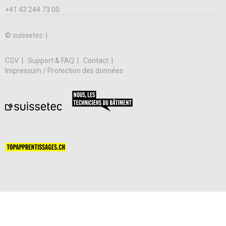
+41 43 244 73 00
© suissetec |
CGV
Support & FAQ
Contact
Impressum / Protection des données