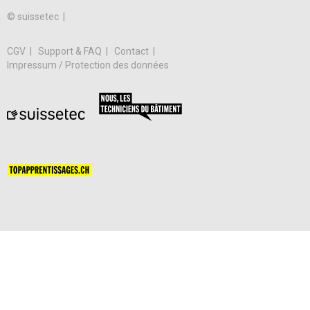
© suissetec |
CGV
Support & FAQ
Contact
Impressum / Protection des données