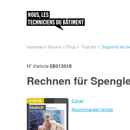
suissetec
Service
Supports de cou
Shop
Tous les
N° d’article
EBS13018
Rechnen für Spengle
Extrait
E-book
Deutsch
Recommander l'article