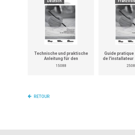
Deutsch
Französi
Technische und praktische
Guide pratique 
Anleitung für den
de l'installateu
Heizungsinstallateur (ersetzt
(Ne remplace p
15088
2508
nicht den praktischen
de travaux pra
Lehrgang für überbetriebliche
cours interent
Kurse und Betriebe)
entrepr
RETOUR