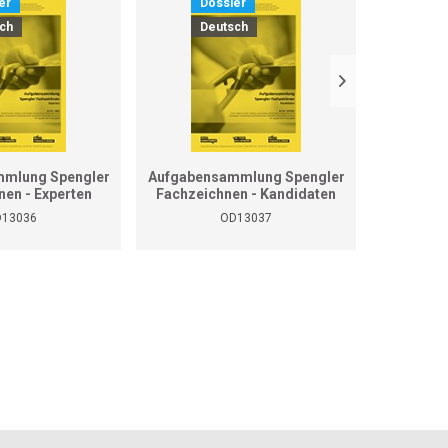
er
Dossier
D
ch
Deutsch
D
mlung Spengler
Aufgabensammlung Spengler
Grundla
nen - Experten
Fachzeichnen - Kandidaten
13036
OD13037