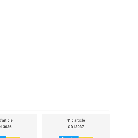
d’article
N° d’article
13036
OD13037