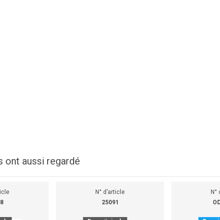
s ont aussi regardé
icle
N° d’article
N° 
8
25091
OD