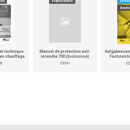
sch
Französisch
Dossi
Deuts
et technique
Manuel de protection anti-
Aufgabensam
r en chauffage
incendie 700 (Isolsuisse)
Fachzeich
as le manuel
8
25091
OD
tiques pour
reprises et
ises)