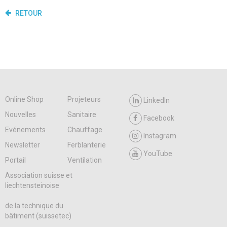
RETOUR
Online Shop
Projeteurs
LinkedIn
Nouvelles
Sanitaire
Facebook
Evénements
Chauffage
Instagram
Newsletter
Ferblanterie
YouTube
Portail
Ventilation
Association suisse et
liechtensteinoise
de la technique du
bâtiment (suissetec)