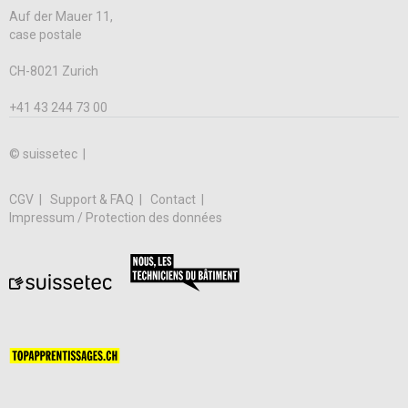
Auf der Mauer 11,
case postale
CH-8021 Zurich
+41 43 244 73 00
© suissetec |
CGV
Support & FAQ
Contact
Impressum / Protection des données