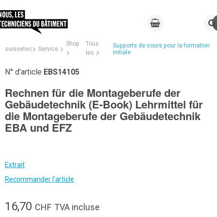
Shop
Tous
Supports de cours pour la formation
suissetec
Service
initiale
les
N° d’article
EBS14105
Rechnen für die Montageberufe der
Gebäudetechnik (E-Book) Lehrmittel für
die Montageberufe der Gebäudetechnik
EBA und EFZ
Extrait
Recommander l'article
16,70
CHF
TVA incluse