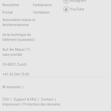
Instagram
Newsletter
Ferblanterie
YouTube
Portail
Ventilation
Association suisse et
liechtensteinoise
de la technique du
bâtiment (suissetec)
Auf der Mauer 11,
case postale
CH-8021 Zurich
+41 43 244 73 00
© suissetec |
CGV
Support & FAQ
Contact
Impressum / Protection des données