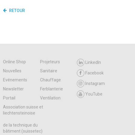
RETOUR
Online Shop
Projeteurs
LinkedIn
Nouvelles
Sanitaire
Facebook
Evénements
Chauffage
Instagram
Newsletter
Ferblanterie
YouTube
Portail
Ventilation
Association suisse et
liechtensteinoise
de la technique du
bâtiment (suissetec)