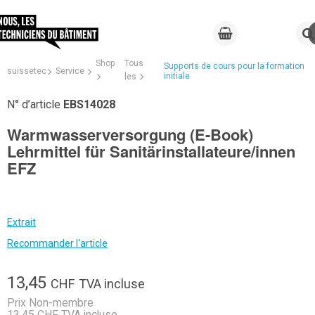
Shop
Tous
Supports de cours pour la formation
suissetec
Service
initiale
les
N° d’article
EBS14028
Warmwasserversorgung (E-Book)
Lehrmittel für Sanitärinstallateure/innen
EFZ
Extrait
Recommander l'article
13,45
CHF
TVA incluse
Prix Non-membre
13,45 CHF TVA incluse