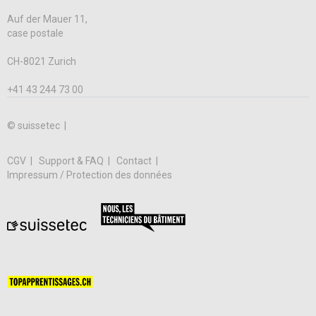
Auf der Mauer 11,
case postale
CH-8021 Zurich
+41 43 244 73 00
© suissetec |
CGV
Support & FAQ
Contact
Impressum / Protection des données