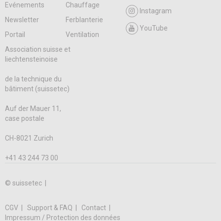
Evénements
Chauffage
Instagram
Newsletter
Ferblanterie
YouTube
Portail
Ventilation
Association suisse et
liechtensteinoise
de la technique du
bâtiment (suissetec)
Auf der Mauer 11,
case postale
CH-8021 Zurich
+41 43 244 73 00
© suissetec |
CGV
Support & FAQ
Contact
Impressum / Protection des données