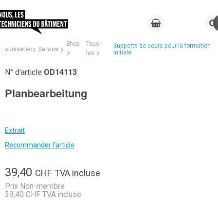
Shop
Tous
Supports de cours pour la formation
suissetec
Service
initiale
les
N° d’article
OD14113
Planbearbeitung
Extrait
Recommander l'article
39,40
CHF
TVA incluse
Prix Non-membre
39,40 CHF TVA incluse