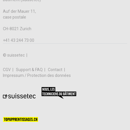
Auf der Mauer 11,
case postale
CH-8021 Zurich
+41 43 244 73 00
© suissetec |
CGV
Support & FAQ
Contact
Impressum / Protection des données