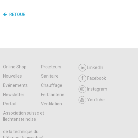
RETOUR
Online Shop
Projeteurs
LinkedIn
Nouvelles
Sanitaire
Facebook
Evénements
Chauffage
Instagram
Newsletter
Ferblanterie
YouTube
Portail
Ventilation
Association suisse et
liechtensteinoise
de la technique du
bâtiment (suissetec)