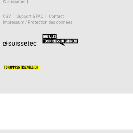
© suissetec |
CGV
Support & FAQ
Contact
Impressum / Protection des données