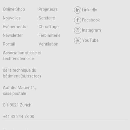
Online Shop
Projeteurs
LinkedIn
Nouvelles
Sanitaire
Facebook
Evénements
Chauffage
Instagram
Newsletter
Ferblanterie
YouTube
Portail
Ventilation
Association suisse et
liechtensteinoise
de la technique du
bâtiment (suissetec)
Auf der Mauer 11,
case postale
CH-8021 Zurich
+41 43 244 73 00