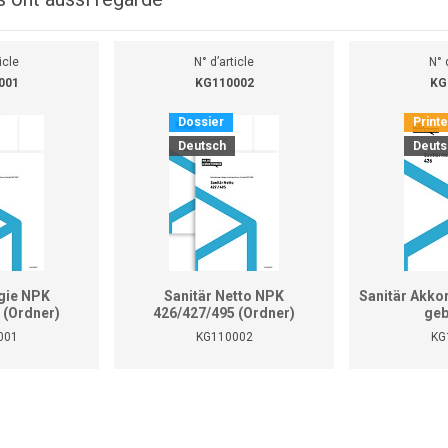
icle
N° d’article
N° 
001
KG110002
KG
Dossier
Print
Deutsch
Deuts
gie NPK
Sanitär Netto NPK
Sanitär Akko
 (Ordner)
426/427/495 (Ordner)
geb
001
KG110002
KG