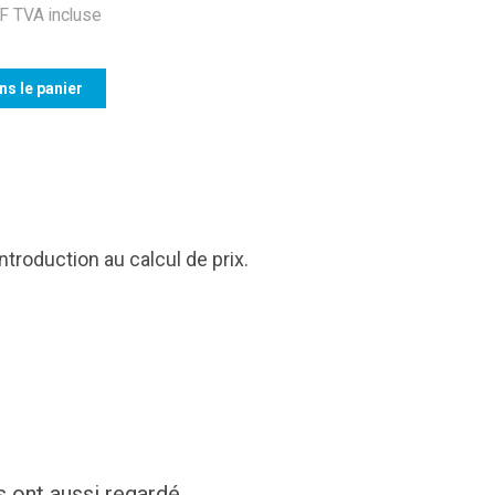
 TVA incluse
ns le panier
roduction au calcul de prix.
s ont aussi regardé