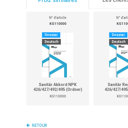
N° d’article
N° d’art
KG110000
KG110
Dossier
Dossier
Deutsch
Deutsch
Sanitär Akkord NPK
Sanitär Re
426/427/492/495 (Ordner)
426/427/495
KG110000
KG110
RETOUR