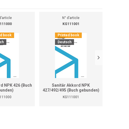
d’article
N° d’article
111000
KG111001
ed book
Printed book
Pr
ch
Deutsch
D
rd NPK 426 (Buch
Sanitär Akkord NPK
Sanitär 
unden)
427/492/495 (Buch gebunden)
111000
KG111001