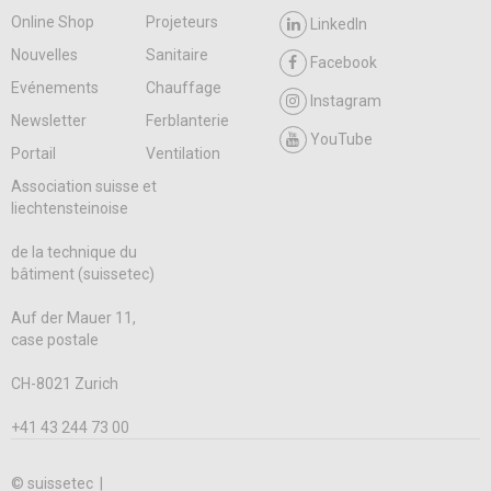
Online Shop
Projeteurs
LinkedIn
Nouvelles
Sanitaire
Facebook
Evénements
Chauffage
Instagram
Newsletter
Ferblanterie
YouTube
Portail
Ventilation
Association suisse et
liechtensteinoise
de la technique du
bâtiment (suissetec)
Auf der Mauer 11,
case postale
CH-8021 Zurich
+41 43 244 73 00
© suissetec |