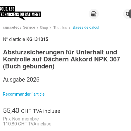
suissetec
Service
Bases de calcul
Shop
Tous les
N° d’article
KG131015
Absturzsicherungen für Unterhalt und
Kontrolle auf Dächern Akkord NPK 367
(Buch gebunden)
Ausgabe 2026
Recommander l'article
55,40
CHF
TVA incluse
Prix Non-membre
110,80 CHF TVA incluse