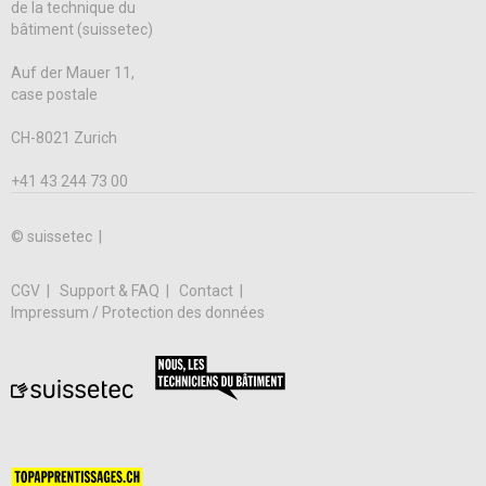
de la technique du
bâtiment (suissetec)
Auf der Mauer 11,
case postale
CH-8021 Zurich
+41 43 244 73 00
© suissetec |
CGV
Support & FAQ
Contact
Impressum / Protection des données