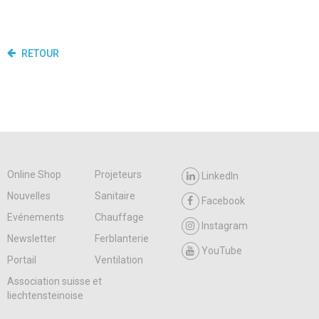
RETOUR
Online Shop
Projeteurs
LinkedIn
Nouvelles
Sanitaire
Facebook
Evénements
Chauffage
Instagram
Newsletter
Ferblanterie
YouTube
Portail
Ventilation
Association suisse et
liechtensteinoise