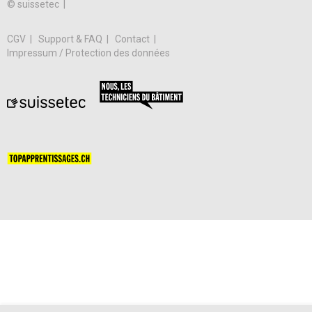
© suissetec |
CGV
Support & FAQ
Contact
Impressum / Protection des données