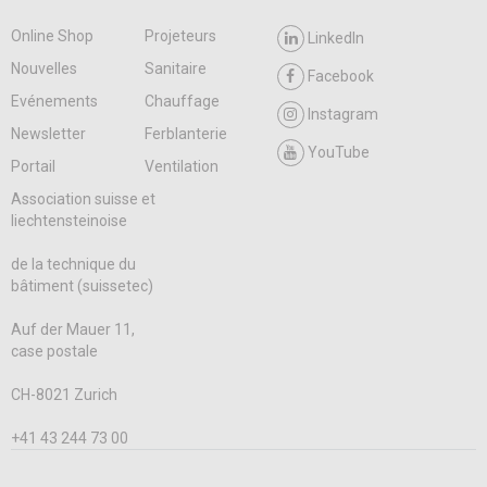
Online Shop
Projeteurs
LinkedIn
Nouvelles
Sanitaire
Facebook
Evénements
Chauffage
Instagram
Newsletter
Ferblanterie
YouTube
Portail
Ventilation
Association suisse et
liechtensteinoise
de la technique du
bâtiment (suissetec)
Auf der Mauer 11,
case postale
CH-8021 Zurich
+41 43 244 73 00