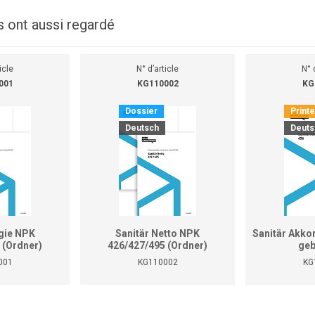
s ont aussi regardé
icle
N° d’article
N° 
001
KG110002
KG
Dossier
Print
Deutsch
Deuts
gie NPK
Sanitär Netto NPK
Sanitär Akko
 (Ordner)
426/427/495 (Ordner)
geb
001
KG110002
KG