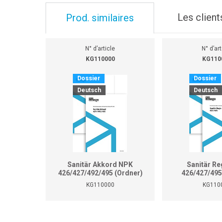
Les client
Prod. similaires
N° d’article
N° d’art
KG110000
KG110
Dossier
Dossier
Deutsch
Deutsch
Sanitär Akkord NPK
Sanitär Re
426/427/492/495 (Ordner)
426/427/495
KG110000
KG110