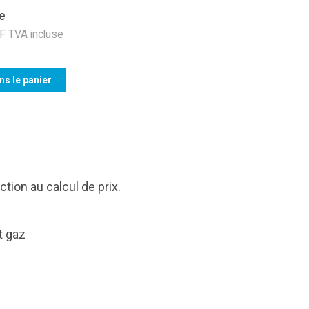
e
 TVA incluse
ns le panier
tion au calcul de prix.
t gaz