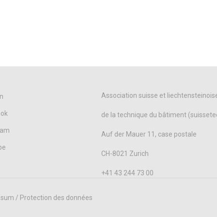
Association suisse et liechtensteinois
n
ook
de la technique du bâtiment (suissete
ram
Auf der Mauer 11, case postale
be
CH-8021 Zurich
+41 43 244 73 00
sum / Protection des données