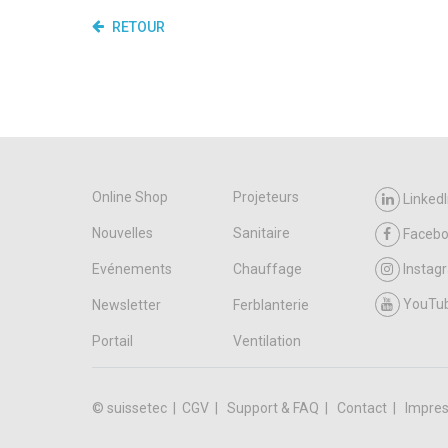
RETOUR
Online Shop
Projeteurs
LinkedI
Nouvelles
Sanitaire
Faceb
Evénements
Chauffage
Instag
YouTu
Newsletter
Ferblanterie
Portail
Ventilation
© suissetec |
CGV
Support & FAQ
Contact
Impres