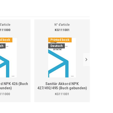
d’article
N° d’article
111000
KG111001
ed book
Printed book
Pr
ch
Deutsch
D
rd NPK 426 (Buch
Sanitär Akkord NPK
Sanitär 
unden)
427/492/495 (Buch gebunden)
111000
KG111001