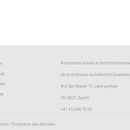
Association suisse et liechtensteinois
n
ook
de la technique du bâtiment (suissete
ram
Auf der Mauer 11, case postale
be
CH-8021 Zurich
+41 43 244 73 00
sum / Protection des données