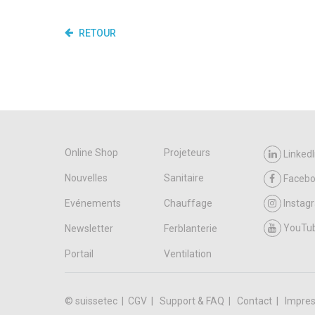
RETOUR
Online Shop
Projeteurs
LinkedI
Nouvelles
Sanitaire
Faceb
Evénements
Chauffage
Instag
YouTu
Newsletter
Ferblanterie
Portail
Ventilation
© suissetec |
CGV
Support & FAQ
Contact
Impres