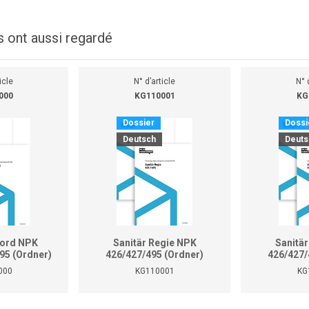
s ont aussi regardé
icle
N° d’article
N° 
000
KG110001
KG
Dossier
Dossi
Deutsch
Deuts
kord NPK
Sanitär Regie NPK
Sanitä
95 (Ordner)
426/427/495 (Ordner)
426/427/
000
KG110001
KG