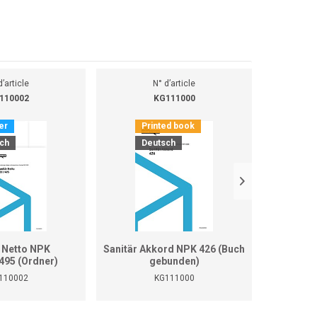
d’article
N° d’article
110002
KG111000
er
Printed book
Pr
ch
Deutsch
D
r Netto NPK
Sanitär Akkord NPK 426 (Buch
Sani
495 (Ordner)
gebunden)
427/492/
110002
KG111000