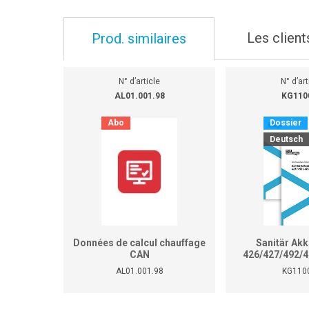
Les client
Prod. similaires
N° d’article
N° d’art
AL01.001.98
KG110
Abo
Dossier
Deutsch
Données de calcul chauffage
Sanitär Ak
CAN
426/427/492/4
451/452/453/454/497/459
AL01.001.98
KG110