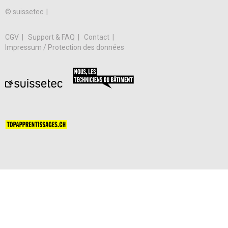
© suissetec |
CGV
Support & FAQ
Contact
Impressum / Protection des données