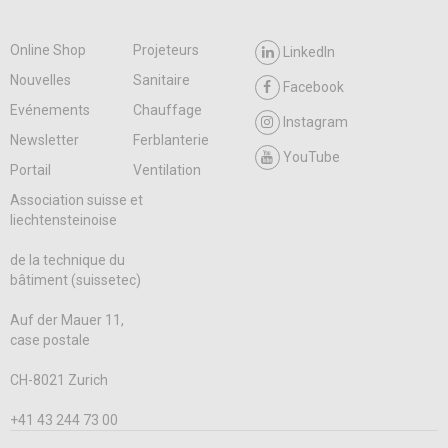
Online Shop
Projeteurs
LinkedIn
Nouvelles
Sanitaire
Facebook
Evénements
Chauffage
Instagram
Newsletter
Ferblanterie
YouTube
Portail
Ventilation
Association suisse et
liechtensteinoise
de la technique du
bâtiment (suissetec)
Auf der Mauer 11,
case postale
CH-8021 Zurich
+41 43 244 73 00