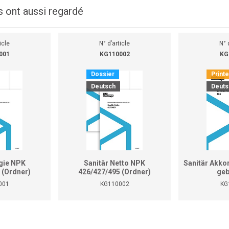
s ont aussi regardé
icle
N° d’article
N° 
001
KG110002
KG
Dossier
Print
Deutsch
Deuts
gie NPK
Sanitär Netto NPK
Sanitär Akko
 (Ordner)
426/427/495 (Ordner)
geb
001
KG110002
KG