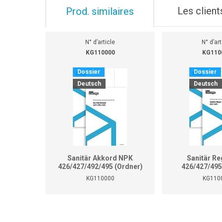
Les client
Prod. similaires
N° d’article
N° d’art
KG110000
KG110
Dossier
Dossier
Deutsch
Deutsch
Sanitär Akkord NPK
Sanitär Re
426/427/492/495 (Ordner)
426/427/495
KG110000
KG110