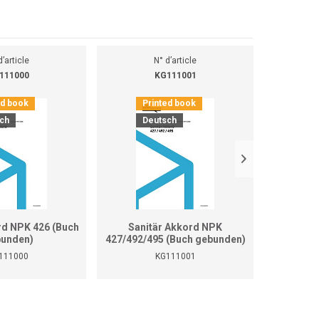
d’article
N° d’article
111000
KG111001
ed book
Printed book
Pr
ch
Deutsch
D
rd NPK 426 (Buch
Sanitär Akkord NPK
Sanitär 
unden)
427/492/495 (Buch gebunden)
111000
KG111001