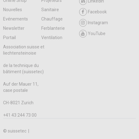
Online Shop
Projeteurs
LinkedIn
Nouvelles
Sanitaire
Facebook
Evénements
Chauffage
Instagram
Newsletter
Ferblanterie
YouTube
Portail
Ventilation
Association suisse et
liechtensteinoise
de la technique du
bâtiment (suissetec)
Auf der Mauer 11,
case postale
CH-8021 Zurich
+41 43 244 73 00
© suissetec |