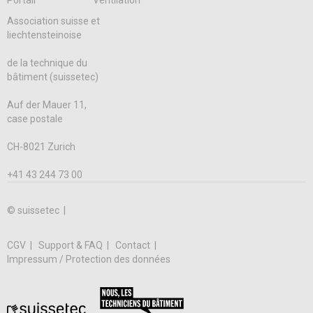
Portail
Ventilation
Association suisse et
liechtensteinoise
de la technique du
bâtiment (suissetec)
Auf der Mauer 11,
case postale
CH-8021 Zurich
+41 43 244 73 00
© suissetec |
CGV
Support & FAQ
Contact
Impressum / Protection des données