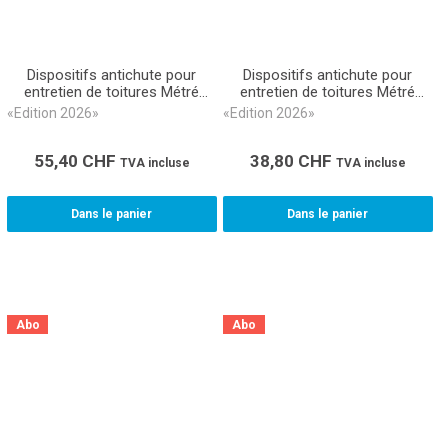
Dispositifs antichute pour
Dispositifs antichute pour
entretien de toitures Métré
entretien de toitures Métré
CAN 367 (Livre relié)
CAN 367 (eBook)
«Edition 2026»
«Edition 2026»
55,40
CHF
38,80
CHF
TVA incluse
TVA incluse
Dans le panier
Dans le panier
Abo
Abo