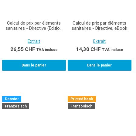
Calcul de prix par éléments
Calcul de prix par éléments
sanitaires - Directive (Edition
sanitaires - Directive, eBook
imprimée avec eBook)
Extrait
Extrait
26,55
CHF
14,30
CHF
TVA incluse
TVA incluse
Dans le panier
Dans le panier
Dossier
Printed book
Französisch
Französisch