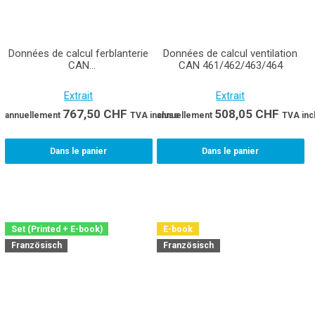
Données de calcul ferblanterie
Données de calcul ventilation
CAN
CAN 461/462/463/464
351/352/357/359/367/368/369/395
Extrait
Extrait
767,50
CHF
508,05
CHF
annuellement
TVA incluse
annuellement
TVA inc
Dans le panier
Dans le panier
Set (Printed + E-book)
E-book
Französisch
Französisch