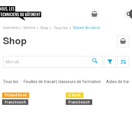
suissetec
Service
Bases de calcul
Shop
Tous les
Shop
Recherche
Tous les
Feuilles de travail | classeurs de formation
Aides de trava
Printed book
E-book
Französisch
Französisch
×