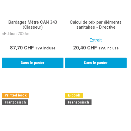
Bardages Métré CAN 343
Calcul de prix par éléments
(Classeur)
sanitaires - Directive
«Edition 2026»
Extrait
87,70
CHF
20,40
CHF
TVA incluse
TVA incluse
Dans le panier
Dans le panier
Printed book
E-book
Französisch
Französisch