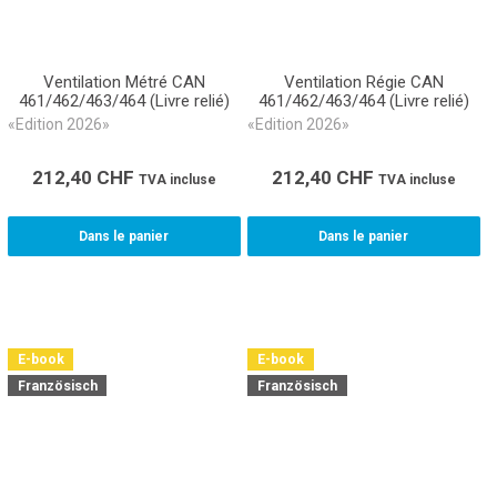
Ventilation Métré CAN
Ventilation Régie CAN
461/462/463/464 (Livre relié)
461/462/463/464 (Livre relié)
«Edition 2026»
«Edition 2026»
212,40
CHF
212,40
CHF
TVA incluse
TVA incluse
Dans le panier
Dans le panier
E-book
E-book
Französisch
Französisch