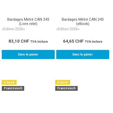
Bardages Métré CAN 343
Bardages Métré CAN 343
(Livre relié)
(eBook)
«Edition 2026»
«Edition 2026»
83,10
CHF
64,65
CHF
TVA incluse
TVA incluse
Dans le panier
Dans le panier
E-book
E-book
Französisch
Französisch