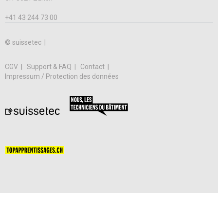
+41 43 244 73 00
© suissetec |
CGV
Support & FAQ
Contact
Impressum / Protection des données