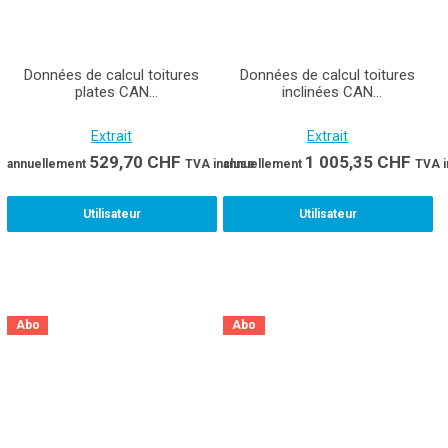
Données de calcul toitures
Données de calcul toitures
plates CAN
inclinées CAN
359/364/365/367/368/369/395
343/359/361/363/365/367/368/3
Extrait
Extrait
529,70
CHF
1 005,35
CHF
annuellement
TVA incluse
annuellement
TVA i
Utilisateur
Utilisateur
Abo
Abo