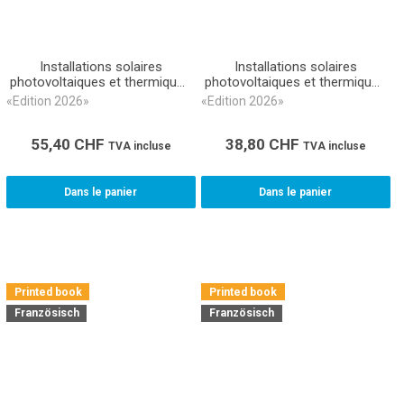
Installations solaires
Installations solaires
photovoltaiques et thermiques
photovoltaiques et thermiques
Métré CAN 368 (Livre relié)
Métré CAN 368 (ebook)
«Edition 2026»
«Edition 2026»
55,40
CHF
38,80
CHF
TVA incluse
TVA incluse
Dans le panier
Dans le panier
Printed book
Printed book
Französisch
Französisch