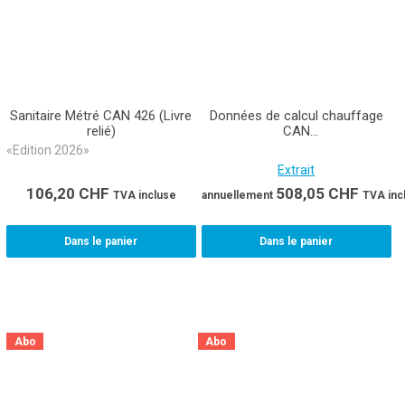
Sanitaire Métré CAN 426 (Livre
Données de calcul chauffage
relié)
CAN
451/452/453/454/497/459
«Edition 2026»
Extrait
106,20
CHF
508,05
CHF
TVA incluse
annuellement
TVA inc
Dans le panier
Dans le panier
Abo
Abo