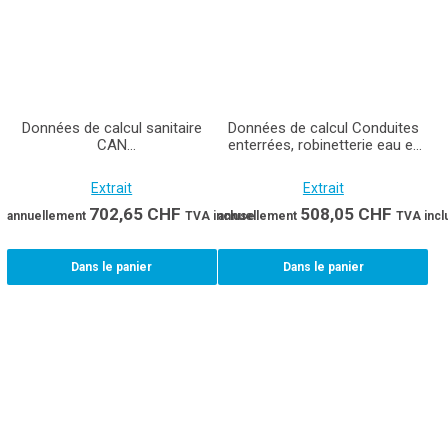
Données de calcul sanitaire
Données de calcul Conduites
CAN
enterrées, robinetterie eau et
426/427/491/492/495/497/499/359
gaz CAN 412/359
Extrait
Extrait
702,65
CHF
508,05
CHF
annuellement
TVA incluse
annuellement
TVA incl
Dans le panier
Dans le panier