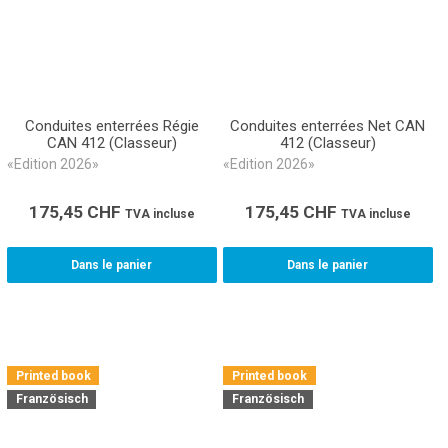
Conduites enterrées Régie
Conduites enterrées Net CAN
CAN 412 (Classeur)
412 (Classeur)
«Edition 2026»
«Edition 2026»
175,45
CHF
175,45
CHF
TVA incluse
TVA incluse
Dans le panier
Dans le panier
Printed book
Printed book
Französisch
Französisch