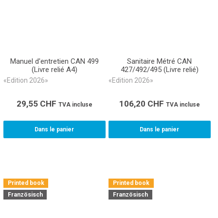
Manuel d'entretien CAN 499
Sanitaire Métré CAN
(Livre relié A4)
427/492/495 (Livre relié)
«Edition 2026»
«Edition 2026»
29,55
CHF
106,20
CHF
TVA incluse
TVA incluse
Dans le panier
Dans le panier
Printed book
Printed book
Französisch
Französisch