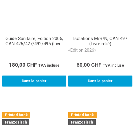
Guide Sanitaire, Edition 2005,
Isolations M/R/N, CAN 497
CAN 426/427/492/495 (Livre
(Livre relié)
relié)
«Edition 2026»
180,00
CHF
60,00
CHF
TVA incluse
TVA incluse
Dans le panier
Dans le panier
Printed book
Printed book
Französisch
Französisch