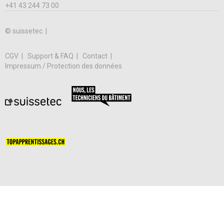
+41 43 244 73 00
© suissetec |
CGV
Support & FAQ
Contact
Impressum / Protection des données