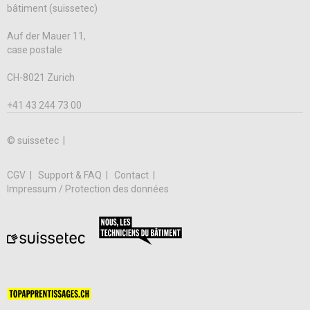
bâtiment (suissetec)
Auf der Mauer 11,
case postale
CH-8021 Zurich
+41 43 244 73 00
© suissetec |
CGV
Support & FAQ
Contact
Impressum / Protection des données