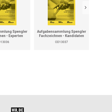
mlung Spengler
Aufgabensammlung Spengler
Grundla
nen - Experten
Fachzeichnen - Kandidaten
13036
OD13037