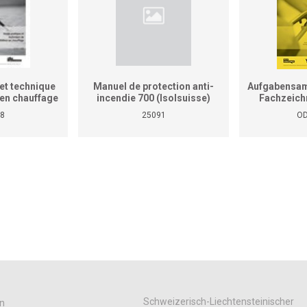
et technique
Manuel de protection anti-
Aufgabensam
r en chauffage
incendie 700 (Isolsuisse)
Fachzeich
as le manuel
8
25091
OD
tiques pour
reprises et
ises)
Schweizerisch-Liechtensteinischer
n