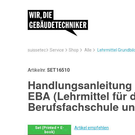
suissetec
Service
Lehrmittel Grundbi
Shop
Alle
Artikelnr.
SET16510
Handlungsanleitung 
EBA (Lehrmittel für 
Berufsfachschule un
Artikel empfehlen
Set (Printed + E-
book)