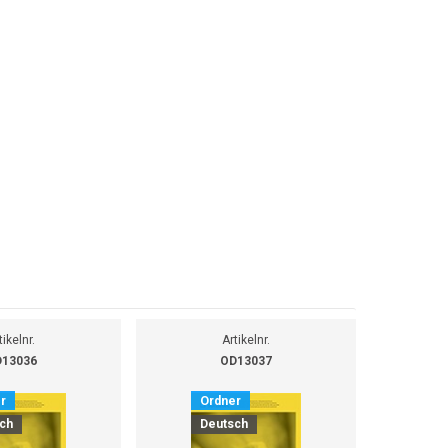
tikelnr.
Artikelnr.
13036
OD13037
r
Ordner
O
ch
Deutsch
D