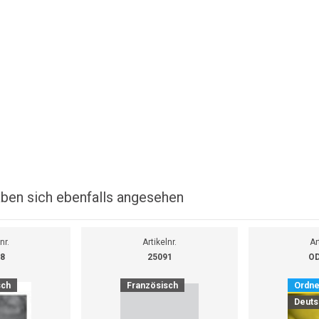
ben sich ebenfalls angesehen
nr.
Artikelnr.
Ar
8
25091
OD
sch
Französisch
Ordne
Deuts