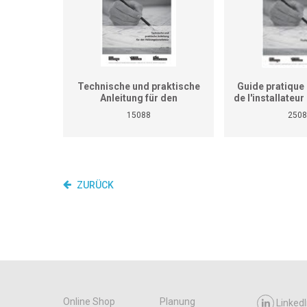
Technische und praktische
Guide pratique 
Anleitung für den
de l'installateu
Heizungsinstallateur (ersetzt
(Ne remplace p
15088
2508
nicht den praktischen
de travaux pra
Lehrgang für überbetriebliche
cours interent
Kurse und Betriebe)
entrepr
ZURÜCK
Online Shop
Planung
LinkedI