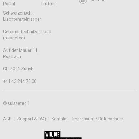
Portal
Lüftung
Schweizerisch-
Liechtensteinischer
Gebäudetechnikverband
(suissetec)
Auf der Mauer 11,
Postfach
CH-8021 Zürich
+41 43 244 73 00
© suissetec |
AGB
Support & FAQ
Kontakt
Impressum / Datenschutz