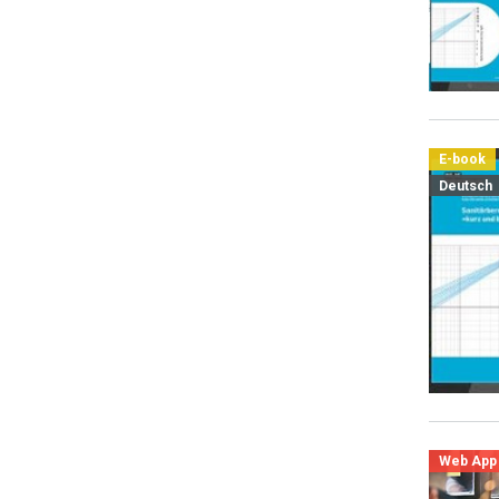
E-book
Deutsch
Web App