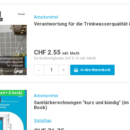
Arbeitsmittel
Verantwortung für die Trinkwasserqualität
CHF
2.55
inkl. MwSt.
für Nichtmitglieder CHF 5.15 inkl. MwSt.
-
+
In den Warenkorb
ted + E-book)
Arbeitsmittel
Sanitärberechnungen "kurz und bündig" (im 
Book)
Vorschau