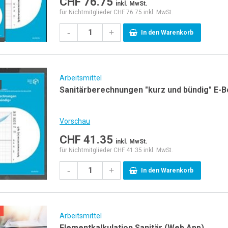
CHF
76.75
inkl. MwSt.
für Nichtmitglieder CHF 76.75 inkl. MwSt.
-
+
In den Warenkorb
Arbeitsmittel
Sanitärberechnungen "kurz und bündig" E-
Vorschau
CHF
41.35
inkl. MwSt.
für Nichtmitglieder CHF 41.35 inkl. MwSt.
-
+
In den Warenkorb
Arbeitsmittel
Elementkalkulation Sanitär (Web App)