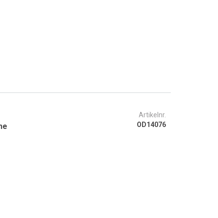
Artikelnr.
OD14076
ne