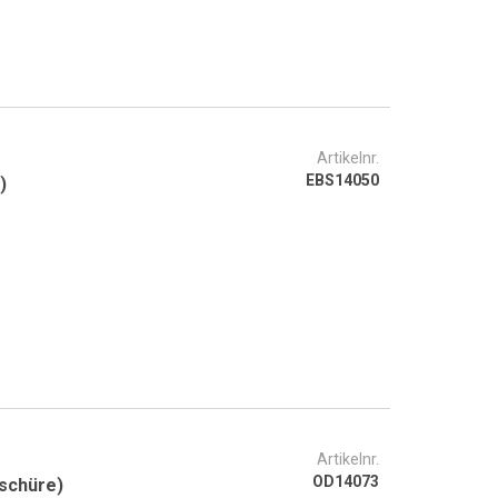
Artikelnr.
EBS14050
)
Artikelnr.
OD14073
ge in Küche und Bad (Broschüre)