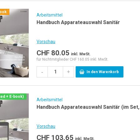
book
Arbeitsmittel
Handbuch Apparateauswahl Sanitär
Vorschau
CHF
80.05
inkl. MwSt.
für Nichtmitglieder CHF 160.05 inkl. MwSt.
-
+
In den Warenkorb
ted + E-book)
Arbeitsmittel
Handbuch Appar
Vorschau
CHF
103.65
inkl. MwSt.