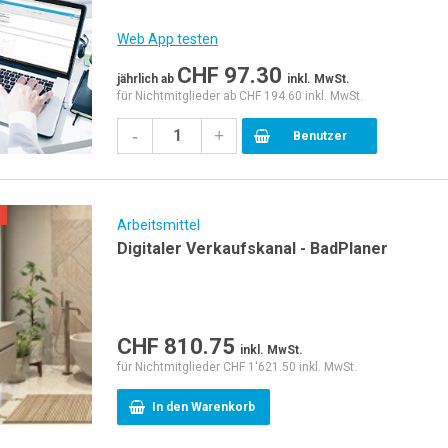
Web App testen
CHF
97.30
jährlich
ab
inkl. MwSt.
für Nichtmitglieder ab CHF 194.60 inkl. MwSt.
-
+
Benutzer
Arbeitsmittel
Digitaler Verkaufskanal - BadPlaner
CHF
810.75
inkl. MwSt.
für Nichtmitglieder CHF 1'621.50 inkl. MwSt.
In den Warenkorb