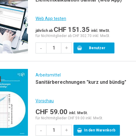
Web App testen
CHF
151.35
jährlich
ab
inkl. MwSt.
für Nichtmitglieder ab CHF 302.70 inkl. MwSt.
-
+
Benutzer
Arbeitsmittel
Sanitärberechnungen "kurz und bündig"
Vorschau
CHF
59.00
inkl. MwSt.
für Nichtmitglieder CHF 59.00 inkl. MwSt.
-
+
In den Warenkorb