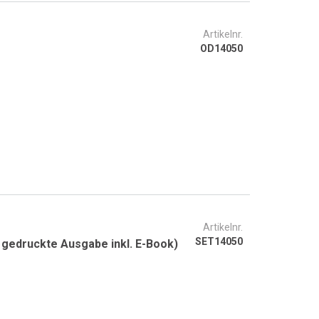
Artikelnr.
OD14050
Artikelnr.
SET14050
ateauswahl Sanitär (im Set, gedruckte Ausgabe inkl. E-Book)