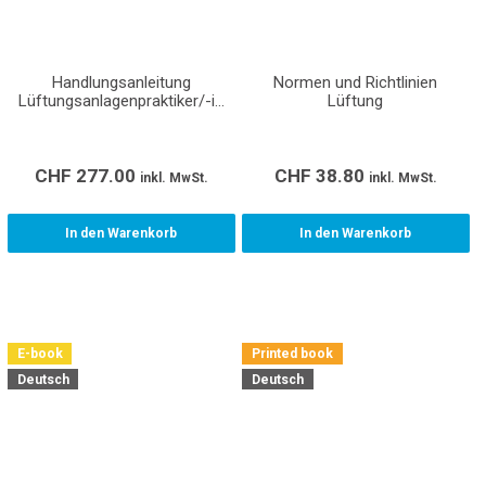
Handlungsanleitung
Normen und Richtlinien
Lüftungsanlagenpraktiker/-in
Lüftung
EBA (Lehrmittel für den
Lehrbetrieb, Berufsfachschule
und überbetriebliche Kurse)
CHF
277.00
CHF
38.80
inkl. MwSt.
inkl. MwSt.
In den Warenkorb
In den Warenkorb
E-book
Printed book
Deutsch
Deutsch