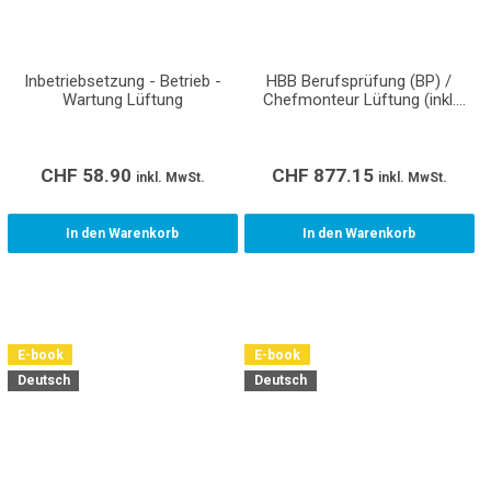
Inbetriebsetzung - Betrieb -
HBB Berufsprüfung (BP) /
Wartung Lüftung
Chefmonteur Lüftung (inkl.
Normen/Richtlinien/Wegleitungen
CHF
58.90
CHF
877.15
inkl. MwSt.
inkl. MwSt.
In den Warenkorb
In den Warenkorb
E-book
E-book
Deutsch
Deutsch