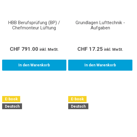
HBB Berufsprüfung (BP) /
Grundlagen Lufttechnik -
Chefmonteur Lüftung
Aufgaben
CHF
791.00
CHF
17.25
inkl. MwSt.
inkl. MwSt.
In den Warenkorb
In den Warenkorb
E-book
E-book
Deutsch
Deutsch