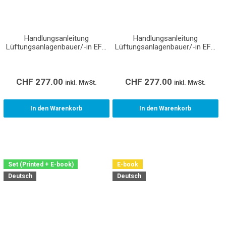
Handlungsanleitung
Handlungsanleitung
Lüftungsanlagenbauer/-in EFZ
Lüftungsanlagenbauer/-in EFZ
(Montage) (Lehrmittel für den
(Produktion) (Lehrmittel für
Lehrbetrieb, Berufsfachschule
den Lehrbetrieb,
und überbetriebliche Kurse)
Berufsfachschule und
überbetriebliche Kurse)
CHF
277.00
CHF
277.00
inkl. MwSt.
inkl. MwSt.
In den Warenkorb
In den Warenkorb
Set (Printed + E-book)
E-book
Deutsch
Deutsch