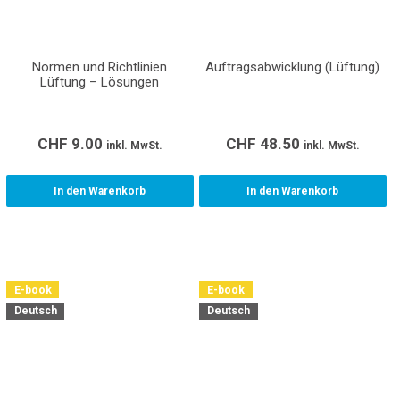
Normen und Richtlinien
Auftragsabwicklung (Lüftung)
Lüftung – Lösungen
CHF
9.00
CHF
48.50
inkl. MwSt.
inkl. MwSt.
In den Warenkorb
In den Warenkorb
E-book
E-book
Deutsch
Deutsch