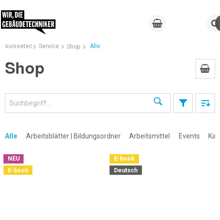
suissetec
Service
Alle
Shop
Shop
Suchen
×
Alle
Arbeitsblätter | Bildungsordner
Arbeitsmittel
Events
Kal
NEU
E-book
E-book
Deutsch
×