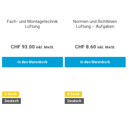
Fach- und Montagetechnik
Normen und Richtlinien
Lüftung
Lüftung – Aufgaben
CHF
93.00
CHF
8.60
inkl. MwSt.
inkl. MwSt.
In den Warenkorb
In den Warenkorb
E-book
E-book
Deutsch
Deutsch