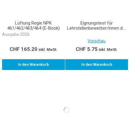
Lüftung Regie NPK
Eignungstest für
461/462/463/464 (E-Book)
Lehrstellenbewerber/innen der
Gebäudetechnikberufe
Ausgabe 2026
Lüftungsanlagenpraktiker/-in
Vorschau
EBA und
Lüftungsanlagenbauer/-in EFZ
CHF
165.20
CHF
5.75
inkl. MwSt.
inkl. MwSt.
In den Warenkorb
In den Warenkorb