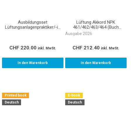
Ausbildungsset
Lüftung Akkord NPK
Lüftungsanlagenpraktiker/-in
461/462/463/464 (Buch
EBA Lernende
gebunden)
Ausgabe 2026
CHF
220.00
CHF
212.40
inkl. MwSt.
inkl. MwSt.
In den Warenkorb
In den Warenkorb
Printed book
E-book
Deutsch
Deutsch