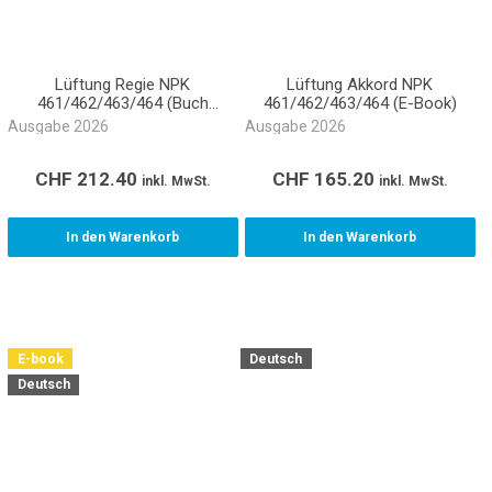
Lüftung Regie NPK
Lüftung Akkord NPK
461/462/463/464 (Buch
461/462/463/464 (E-Book)
gebunden)
Ausgabe 2026
Ausgabe 2026
CHF
212.40
CHF
165.20
inkl. MwSt.
inkl. MwSt.
In den Warenkorb
In den Warenkorb
E-book
Deutsch
Deutsch