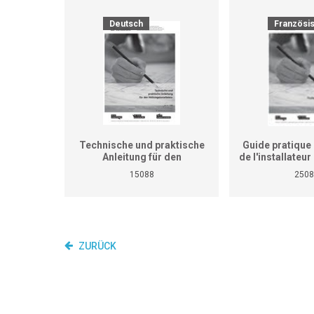
Deutsch
Französi
Technische und praktische
Guide pratique 
Anleitung für den
de l'installateu
Heizungsinstallateur (ersetzt
(Ne remplace p
15088
2508
nicht den praktischen
de travaux pra
Lehrgang für überbetriebliche
cours interent
Kurse und Betriebe)
entrepr
ZURÜCK