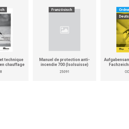
sch
Französisch
Ordne
Deuts
et technique
Manuel de protection anti-
Aufgabensam
r en chauffage
incendie 700 (Isolsuisse)
Fachzeich
as le manuel
8
25091
OD
tiques pour
reprises et
ises)