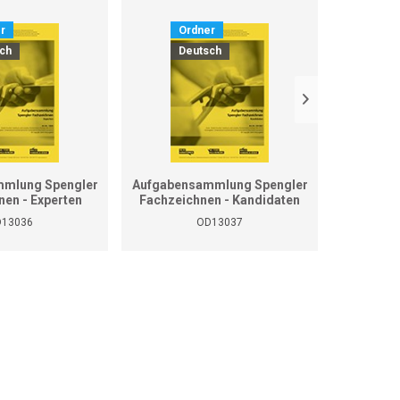
r
Ordner
O
ch
Deutsch
D
mlung Spengler
Aufgabensammlung Spengler
Grundla
nen - Experten
Fachzeichnen - Kandidaten
13036
OD13037