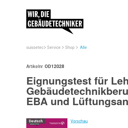
suissetec
Service
Alle
Shop
Artikelnr.
OD12028
Eignungstest für Le
Gebäudetechnikberuf
EBA und Lüftungsan
Vorschau
Deutsch