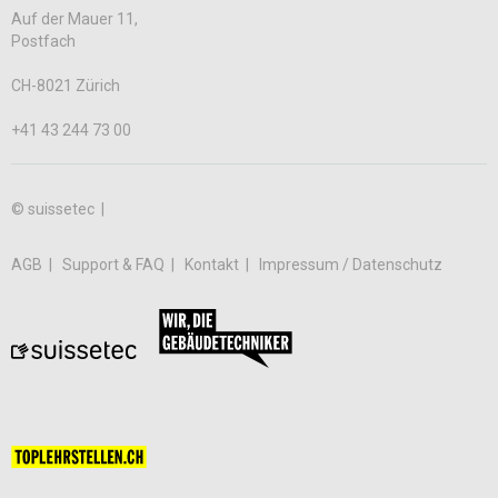
Auf der Mauer 11,
Postfach
CH-8021 Zürich
+41 43 244 73 00
© suissetec |
AGB
Support & FAQ
Kontakt
Impressum / Datenschutz