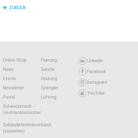
ZURÜCK
Online Shop
Planung
LinkedIn
News
Sanitär
Facebook
Events
Heizung
Instagram
Newsletter
Spengler
YouTube
Portal
Lüftung
Schweizerisch-
Liechtensteinischer
Gebäudetechnikverband
(suissetec)