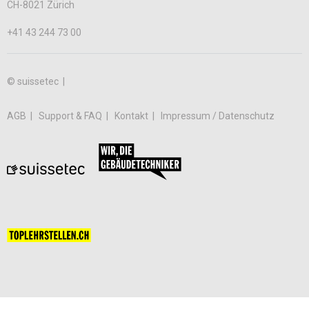
CH-8021 Zürich
+41 43 244 73 00
© suissetec |
AGB
Support & FAQ
Kontakt
Impressum / Datenschutz