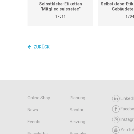
Selbstklebe-Etiketten
Selbstklebe-Etike
"Mitglied suissetec"
Gebäudete
17011
1704
ZURÜCK
Online Shop
Planung
LinkedI
Faceb
News
Sanitär
Instag
Events
Heizung
YouTu
Newsletter
Spengler