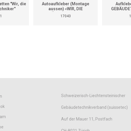
tten "Wir, die
Autoaufkleber (Montage
Aufkleb
chniker"
aussen) «WIR, DIE
GEBÄUDET
GEBÄUDETECHNIKER»
Diver
1
17043
(Format A4)
Schweizerisch-Liechtensteinischer
n
ook
Gebäudetechnikverband (suissetec)
ram
Auf der Mauer 11, Postfach
be
CH-8021 Zürich