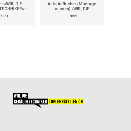
er «WIR, DIE
Auto Aufkleber (Montage
Auto A
ECHNIKER» -
aussen) «WIR, DIE
aus
se Grössen
GEBÄUDETECHNIKER»
GEBÄ
17051
17059
(Format A2)