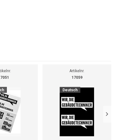
tikelnr.
Artikelnr.
17051
17059
ch
Deutsch
D