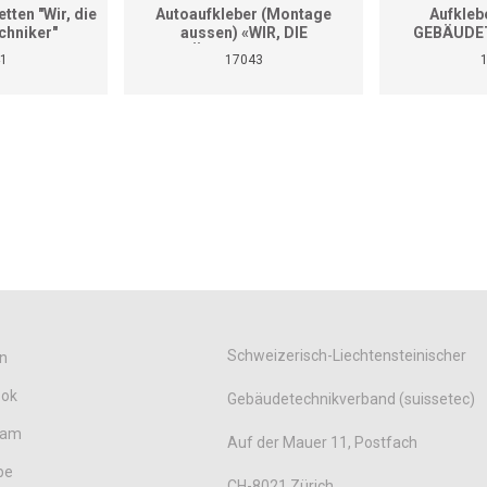
tten "Wir, die
Autoaufkleber (Montage
Aufkleb
chniker"
aussen) «WIR, DIE
GEBÄUDET
GEBÄUDETECHNIKER»
Diver
1
17043
(Format A4)
Schweizerisch-Liechtensteinischer
n
ook
Gebäudetechnikverband (suissetec)
ram
Auf der Mauer 11, Postfach
be
CH-8021 Zürich