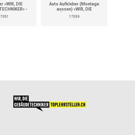
er «WIR, DIE
Auto Aufkleber (Montage
Auto A
ECHNIKER» -
aussen) «WIR, DIE
aus
se Grössen
GEBÄUDETECHNIKER»
GEBÄ
17051
17059
(Format A2)