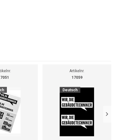
tikelnr.
Artikelnr.
17051
17059
ch
Deutsch
D