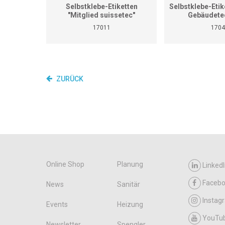
Selbstklebe-Etiketten
Selbstklebe-Etike
"Mitglied suissetec"
Gebäudete
17011
1704
ZURÜCK
Online Shop
Planung
LinkedI
Faceb
News
Sanitär
Instag
Events
Heizung
YouTu
Newsletter
Spengler