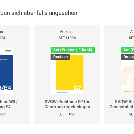
ben sich ebenfalls angesehen
nr.
Artikelnr.
Ar
034
SET11030
SE
Set (Printed + E-book)
Set (
Deutsch
Deuts
inie W3 /
SVGW-Richtlinie G7 für
SVGW-Rich
ng E4
Gasdruckregelanlagen
Gasinstalla
(Gasl
034
SET11030
SE