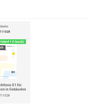
tikelnr.
T11028
Printed + E-book)
ch
tlinie G1 für
tion in Gebäuden
eitsätze)
T11028