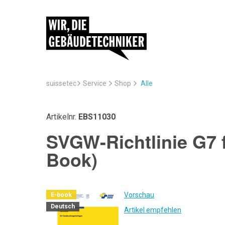
suissetec
Service
Alle
Shop
Artikelnr.
EBS11030
SVGW-Richtlinie G7 
Book)
Vorschau
E-book
Deutsch
Artikel empfehlen