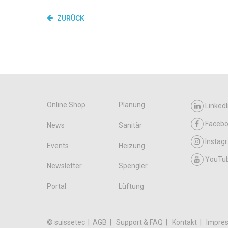
ZURÜCK
Online Shop
Planung
LinkedI
Faceb
News
Sanitär
Instag
Events
Heizung
YouTu
Newsletter
Spengler
Portal
Lüftung
© suissetec |
AGB
Support & FAQ
Kontakt
Impre