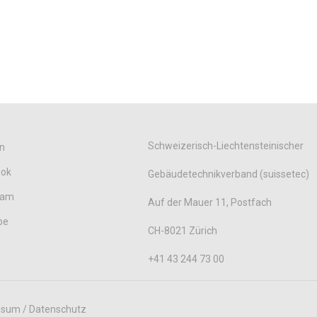
Schweizerisch-Liechtensteinischer
n
ook
Gebäudetechnikverband (suissetec)
ram
Auf der Mauer 11, Postfach
be
CH-8021 Zürich
+41 43 244 73 00
ssum / Datenschutz