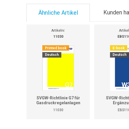
Kunden ha
Ähnliche Artikel
Artikelnr.
Artikel
11030
EBS11
Printed book
E-book
Deutsch
Deutsch
SVGW-Richtlinie G7 für
SVGW-Richtl
Gasdruckregelanlagen
Ergänzu
11030
EBS11