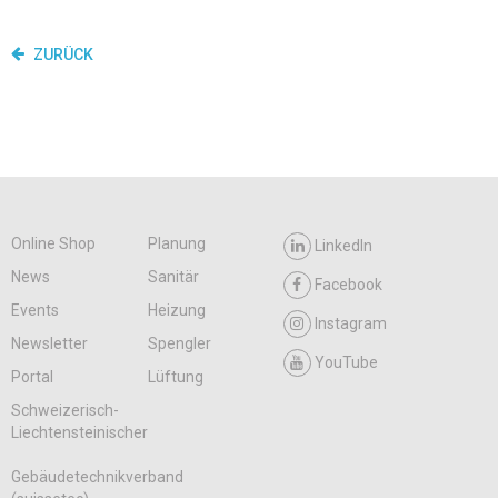
ZURÜCK
Online Shop
Planung
LinkedIn
News
Sanitär
Facebook
Events
Heizung
Instagram
Newsletter
Spengler
YouTube
Portal
Lüftung
Schweizerisch-
Liechtensteinischer
Gebäudetechnikverband