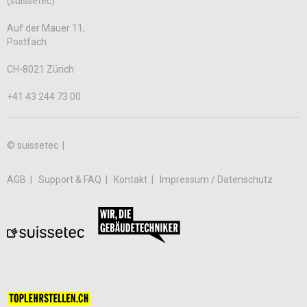
(suissetec)
Auf der Mauer 11,
Postfach
CH-8021 Zürich
+41 43 244 73 00
© suissetec |
AGB
Support & FAQ
Kontakt
Impressum / Datenschutz