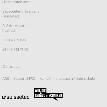
Liechtensteinischer
Gebäudetechnikverband
(suissetec)
Auf der Mauer 11,
Postfach
CH-8021 Zürich
+41 43 244 73 00
© suissetec |
AGB
Support & FAQ
Kontakt
Impressum / Datenschutz