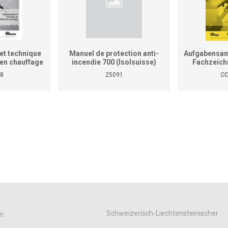
et technique
Manuel de protection anti-
Aufgabensam
r en chauffage
incendie 700 (Isolsuisse)
Fachzeich
as le manuel
8
25091
OD
tiques pour
reprises et
ises)
Schweizerisch-Liechtensteinischer
n