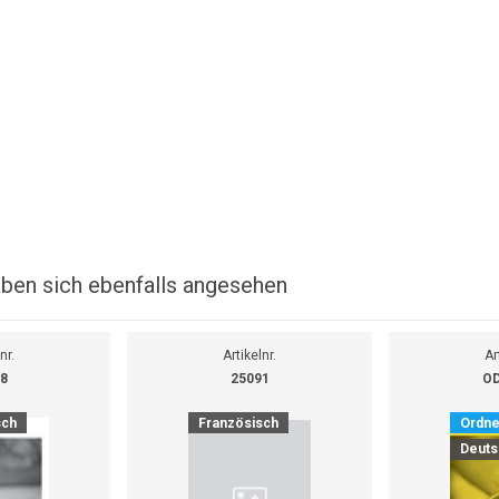
ben sich ebenfalls angesehen
nr.
Artikelnr.
Ar
8
25091
OD
sch
Französisch
Ordne
Deuts