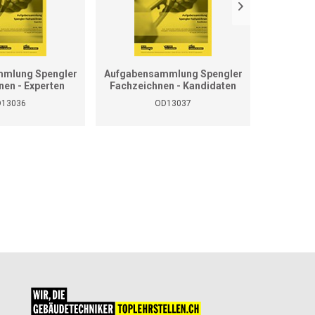
mlung Spengler
Aufgabensammlung Spengler
Grundla
nen - Experten
Fachzeichnen - Kandidaten
13036
OD13037