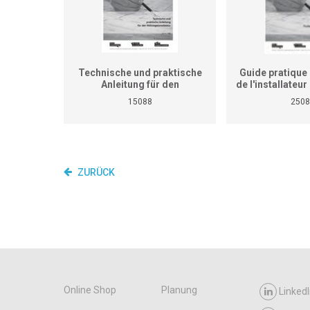
Technische und praktische
Guide pratique 
Anleitung für den
de l'installateu
Heizungsinstallateur (ersetzt
(Ne remplace p
15088
2508
nicht den praktischen
de travaux pra
Lehrgang für überbetriebliche
cours interent
Kurse und Betriebe)
entrepr
ZURÜCK
Online Shop
Planung
LinkedI